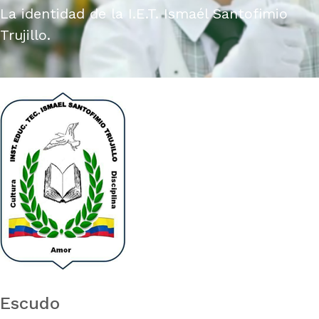
La identidad de la I.E.T. Ismaél Santofimio
Trujillo.
Escudo