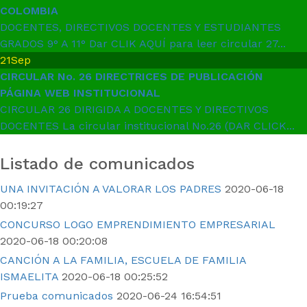
COLOMBIA
DOCENTES, DIRECTIVOS DOCENTES Y ESTUDIANTES
GRADOS 9° A 11° Dar CLIK AQUÍ para leer circular 27...
21
Sep
CIRCULAR No. 26 DIRECTRICES DE PUBLICACIÓN
PÁGINA WEB INSTITUCIONAL
CIRCULAR 26 DIRIGIDA A DOCENTES Y DIRECTIVOS
DOCENTES La circular institucional No.26 (DAR CLICK...
Listado de comunicados
UNA INVITACIÓN A VALORAR LOS PADRES
2020-06-18
00:19:27
CONCURSO LOGO EMPRENDIMIENTO EMPRESARIAL
2020-06-18 00:20:08
CANCIÓN A LA FAMILIA, ESCUELA DE FAMILIA
ISMAELITA
2020-06-18 00:25:52
Prueba comunicados
2020-06-24 16:54:51