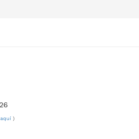
026
 aquí
)